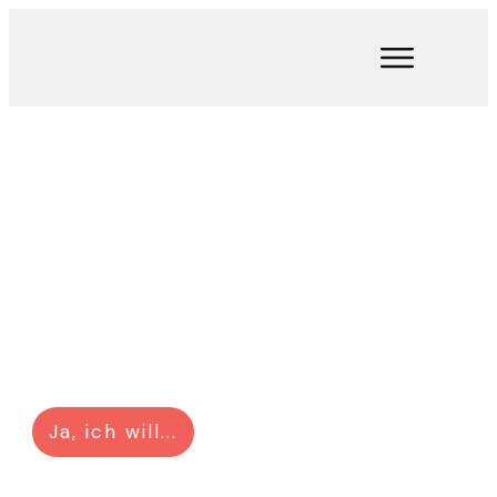
MBSR-Kurse & Achtsamkeits-
Retreats
Teste jetzt kostenlos zwei der besten
Achtsamkeitsübungen!
Ja, ich will...