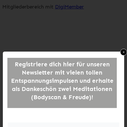
Mitgliederbereich mit
DigiMember
x
Registriere dich hier für unseren
Newsletter
mit vielen tollen
Entspannungsimpulsen und erhalte
als Dankeschön zwei Meditationen
(Bodyscan & Freude)!